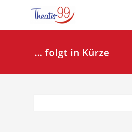
Zum
Plattdeutsches Th
Theater9
Inhalt
springen
… folgt in Kürze