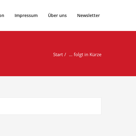
rtclub Vier- und Marschlande von 1899 e.V..
on
Impressum
Über uns
Newsletter
Start
… folgt in Kürze