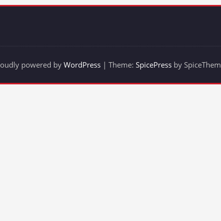
roudly powered by
WordPress
| Theme:
SpicePress
by SpiceThem