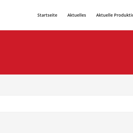
eater und Weihnachtsmärchen vom Theater99, Sparte im Spo
9
Startseite
Aktuelles
Aktuelle Produkti