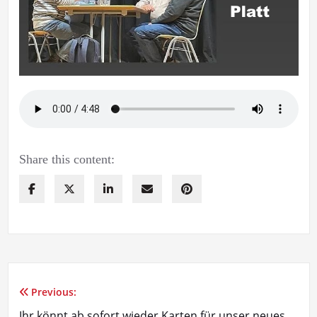
Share this content:
Previous:
Beitragsnavigation
Ihr könnt ab sofort wieder Karten für unser neues