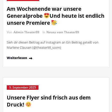
Am Wochenende war unsere
Generalprobe
Und heute ist endlich
unsere Premiere
Von
Admin Theater99
in
Neues vom Theater99
Sieh dir diesen Beitrag auf Instagram an Ein Beitrag geteilt von
Marlene Clausen (@theater99_scvm)
Weiterlesen
5. September 2025
Unsere Flyer sind frisch aus dem
Druck!