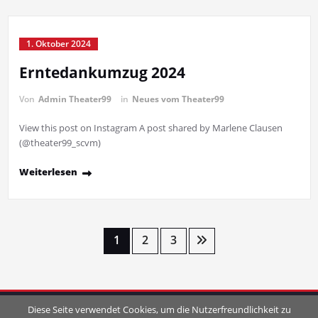
1. Oktober 2024
Erntedankumzug 2024
Von
Admin Theater99
in
Neues vom Theater99
View this post on Instagram A post shared by Marlene Clausen
(@theater99_scvm)
Weiterlesen
Seitennummerierung
1
2
3
der
Beiträge
Diese Seite verwendet Cookies, um die Nutzerfreundlichkeit zu