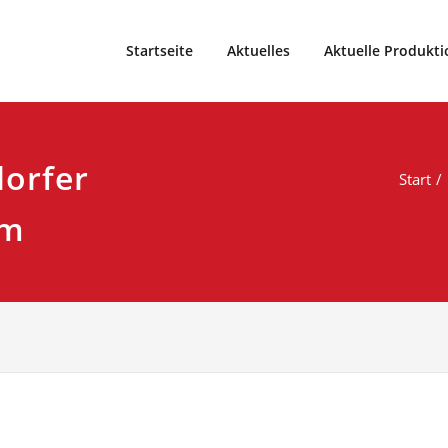
eater und Weihnachtsmärchen vom Theater99, Sparte im Spo
9
Startseite
Aktuelles
Aktuelle Produkti
dorfer
Start
um