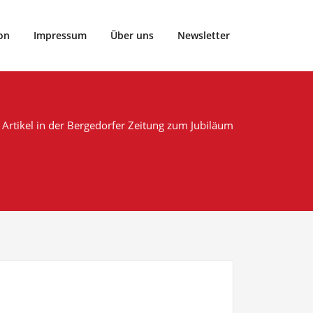
rtclub Vier- und Marschlande von 1899 e.V..
on
Impressum
Über uns
Newsletter
Artikel in der Bergedorfer Zeitung zum Jubiläum