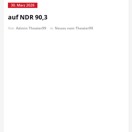
30. März 2026
auf NDR 90,3
Von
Admin Theater99
in
Neues vom Theater99