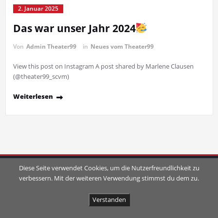
2. Januar 2025
Das war unser Jahr 2024
Von
Admin Theater99
in
Neues vom Theater99
View this post on Instagram A post shared by Marlene Clausen
(@theater99_scvm)
Weiterlesen
Diese Seite verwendet Cookies, um die Nutzerfreundlichkeit zu
verbessern. Mit der weiteren Verwendung stimmst du dem zu.
Verstanden
Proudly powered by
WordPress
| Theme:
SpicePress
by SpiceThemes