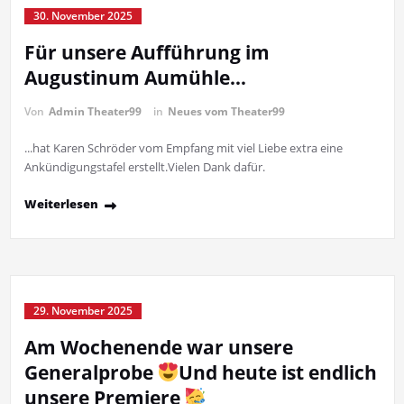
30. November 2025
Für unsere Aufführung im
Augustinum Aumühle…
Von
Admin Theater99
in
Neues vom Theater99
...hat Karen Schröder vom Empfang mit viel Liebe extra eine
Ankündigungstafel erstellt.Vielen Dank dafür.
Weiterlesen
29. November 2025
Am Wochenende war unsere
Generalprobe
Und heute ist endlich
unsere Premiere