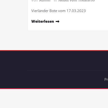
Von
Admin
in
Neues vom Theater99
Vierländer Bote vom 17.03.2023
Weiterlesen
P