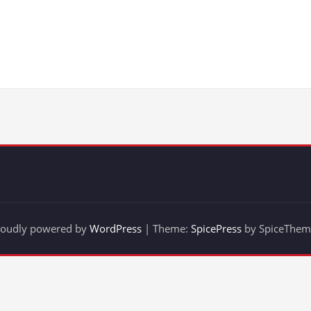
roudly powered by
WordPress
| Theme:
SpicePress
by SpiceThem