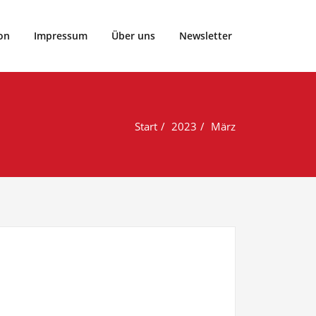
rtclub Vier- und Marschlande von 1899 e.V..
on
Impressum
Über uns
Newsletter
Start
2023
März