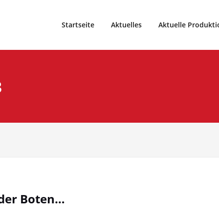
eater und Weihnachtsmärchen vom Theater99, Sparte im Spo
9
Startseite
Aktuelles
Aktuelle Produkti
3
nder Boten…