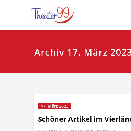
Zum
Plattdeutsches Th
Theater9
Inhalt
springen
Archiv 17. März 202
17. März 2023
Schöner Artikel im Vierlä