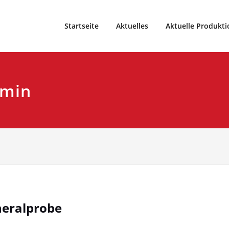
eater und Weihnachtsmärchen vom Theater99, Sparte im Spo
9
Startseite
Aktuelles
Aktuelle Produkti
dmin
neralprobe