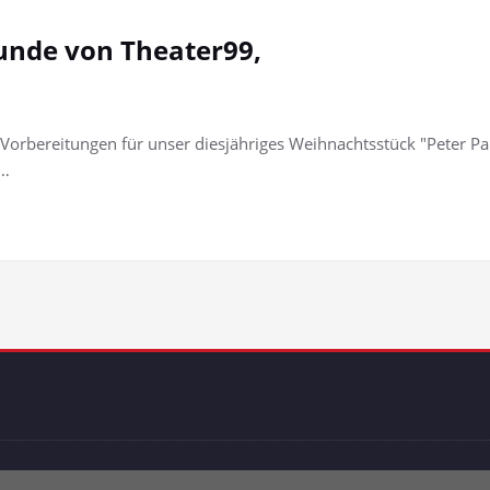
eunde von Theater99,
n Vorbereitungen für unser diesjähriges Weihnachtsstück "Peter 
t…
roudly powered by
WordPress
| Theme:
SpicePress
by SpiceThem