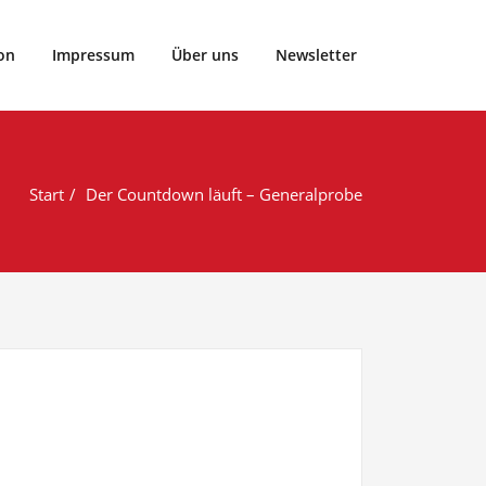
rtclub Vier- und Marschlande von 1899 e.V..
on
Impressum
Über uns
Newsletter
Start
Der Countdown läuft – Generalprobe