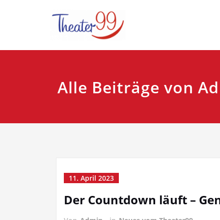
Zum
Plattdeutsches Th
Theater9
Inhalt
springen
Alle Beiträge von A
11. April 2023
Der Countdown läuft – Ge