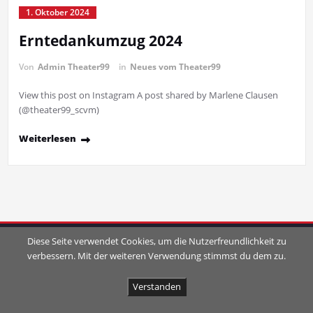
1. Oktober 2024
Erntedankumzug 2024
Von
Admin Theater99
in
Neues vom Theater99
View this post on Instagram A post shared by Marlene Clausen
(@theater99_scvm)
Weiterlesen
Diese Seite verwendet Cookies, um die Nutzerfreundlichkeit zu
verbessern. Mit der weiteren Verwendung stimmst du dem zu.
Verstanden
Proudly powered by
WordPress
| Theme:
SpicePress
by SpiceThemes