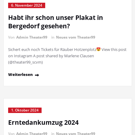
6. November 2024
Habt ihr schon unser Plakat in
Bergedorf gesehen?
Von
Admin Theater99
in
Neues vom Theater99
Sichert euch noch Tickets für Räuber Hotzenplotz
View this post
on Instagram A post shared by Marlene Clausen
(@theater99_scvm)
Weiterlesen
1. Oktober 2024
Erntedankumzug 2024
Von
Admin Theater99
in
Neues vom Theater99