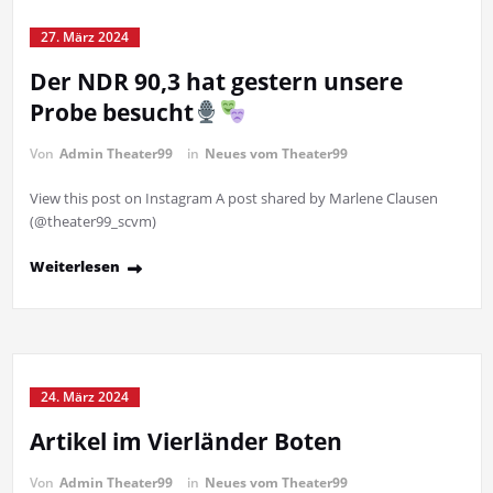
27. März 2024
Der NDR 90,3 hat gestern unsere
Probe besucht
Von
Admin Theater99
in
Neues vom Theater99
View this post on Instagram A post shared by Marlene Clausen
(@theater99_scvm)
Weiterlesen
24. März 2024
Artikel im Vierländer Boten
Von
Admin Theater99
in
Neues vom Theater99