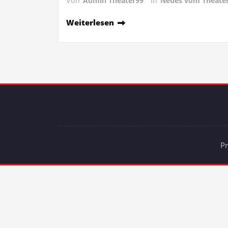
Von
Admin Theater99
in
Neues vom Theate
Weiterlesen
P