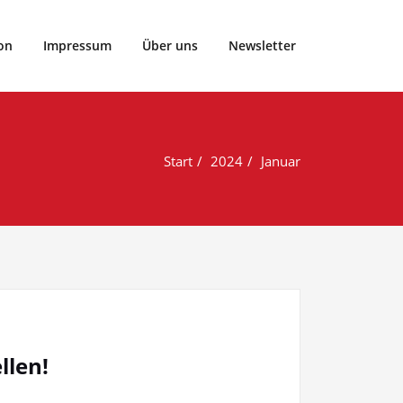
rtclub Vier- und Marschlande von 1899 e.V..
on
Impressum
Über uns
Newsletter
Start
2024
Januar
llen!