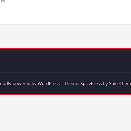
r99
roudly powered by
WordPress
| Theme:
SpicePress
by SpiceThem