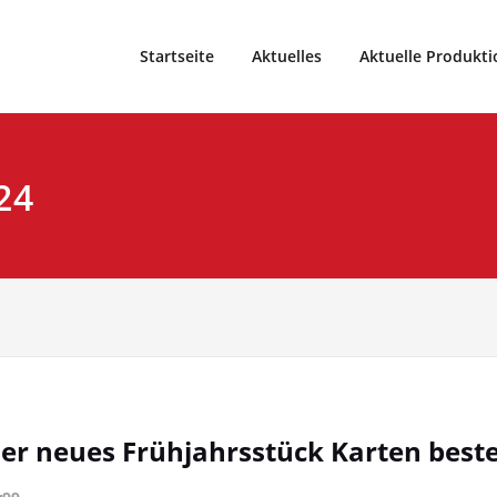
eater und Weihnachtsmärchen vom Theater99, Sparte im Spo
9
Startseite
Aktuelles
Aktuelle Produkti
24
ser neues Frühjahrsstück Karten beste